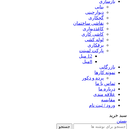
بازسازی
بنایی
دیوارچینی
گچکاری
نقاشی ساختمان
کاغذدیواری
کاشی کاری
لوله کشی
برقکاری
پارکت لمینت
12 میل
8میل
بازرگانی
نمونه کارها
پرده و دکور
تماس با ما
درباره ما
علاقه مندی
مقایسه
ورود / ثبت نام
سبد خرید
بستن
جستجو