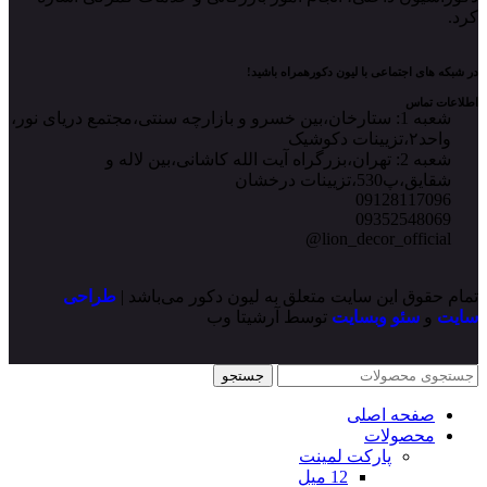
کرد.
در شبکه های اجتماعی با لیون دکورهمراه باشید!
اطلاعات تماس
شعبه 1: ستارخان،بین خسرو و بازارچه سنتی،مجتمع دریای نور،
واحد۲،تزیینات دکوشیک
شعبه 2: تهران،بزرگراه آیت الله کاشانی،بین لاله و
شقایق،پ530،تزیینات درخشان
09128117096
09352548069
lion_decor_official@
تمام حقوق این سایت متعلق به لیون دکور می‌باشد |
طراحی
سایت
و
سئو وبسایت
توسط آرشیتا وب
جستجو
صفحه اصلی
محصولات
پارکت لمینت
12 میل