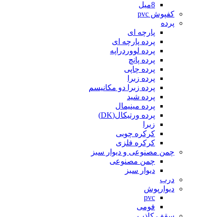
8میل
کفپوش pvc
پرده
پارچه ای
پرده پارچه ای
پرده لووردراپه
پرده پانچ
پرده چاپی
پرده زبرا
پرده زبرا دو مکانیسم
پرده شید
پرده مینیمال
پرده ورتیکال(DK)
زبرا
کرکره چوبی
کرکره فلزی
چمن مصنوعی و دیوار سبز
چمن مصنوعی
دیوار سبز
درب
دیوارپوش
pvc
فومی
سقف کاذب