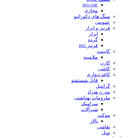
pvc-cnc
مجازی
سنگ های دکوراتیو
عمومی
قرنیز و ابزار
ابزار
گرده
قرنیز pvc
کابینت
ملامینه
کارن
کاشی
کاغذ دیواری
قابل شستشو
گرانتیل
مدرن هیراد
ملزومات بهداشتی
سرامیک
شیرآلات
موکت
پالاز
نقاشی
نوبل