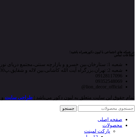
در شبکه های اجتماعی با لیون دکورهمراه باشید!
اطلاعات تماس
شعبه 1: ستارخان،بین خسرو و بازارچه سنتی،مجتمع دریای نور، واحد۲،تزیینات دکوشیک
شعبه 2: تهران،بزرگراه آیت الله کاشانی،بین لاله و شقایق،پ530،تزیینات درخشان
09128117096
09352548069
lion_decor_official@
تمام حقوق این سایت متعلق به لیون دکور می‌باشد |
طراحی سایت
و
جستجو
صفحه اصلی
محصولات
پارکت لمینت
12 میل