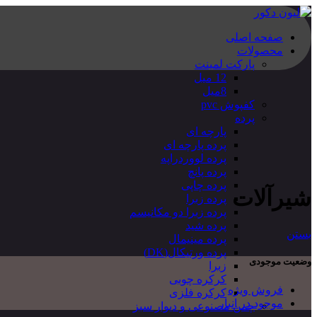
صفحه اصلی
محصولات
پارکت لمینت
12 میل
8میل
کفپوش pvc
پرده
پارچه ای
پرده پارچه ای
پرده لووردراپه
پرده پانچ
پرده چاپی
شیرآلات
پرده زبرا
پرده زبرا دو مکانیسم
پرده شید
بستن
پرده مینیمال
پرده ورتیکال(DK)
وضعیت موجودی
زبرا
کرکره چوبی
فروش ویژه
کرکره فلزی
موجود در انبار
چمن مصنوعی و دیوار سبز