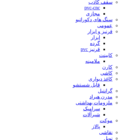
سقف کاذب
pvc-cnc
مجازی
سنگ های دکوراتیو
عمومی
قرنیز و ابزار
ابزار
گرده
قرنیز pvc
کابینت
ملامینه
کارن
کاشی
کاغذ دیواری
قابل شستشو
گرانتیل
مدرن هیراد
ملزومات بهداشتی
سرامیک
شیرآلات
موکت
پالاز
نقاشی
نوبل