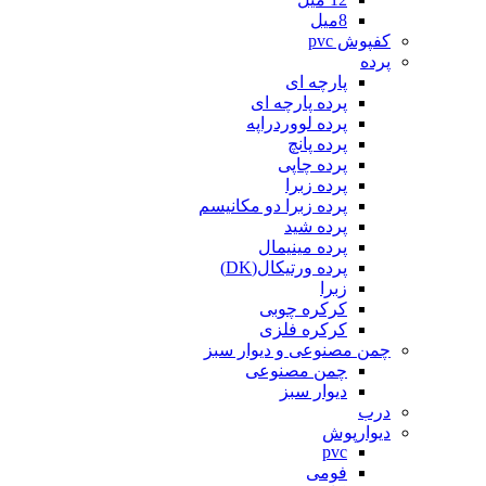
8میل
کفپوش pvc
پرده
پارچه ای
پرده پارچه ای
پرده لووردراپه
پرده پانچ
پرده چاپی
پرده زبرا
پرده زبرا دو مکانیسم
پرده شید
پرده مینیمال
پرده ورتیکال(DK)
زبرا
کرکره چوبی
کرکره فلزی
چمن مصنوعی و دیوار سبز
چمن مصنوعی
دیوار سبز
درب
دیوارپوش
pvc
فومی