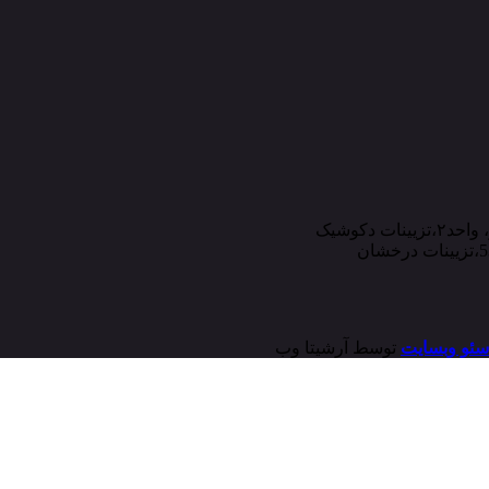
سئو وبسایت
توسط آرشیتا وب