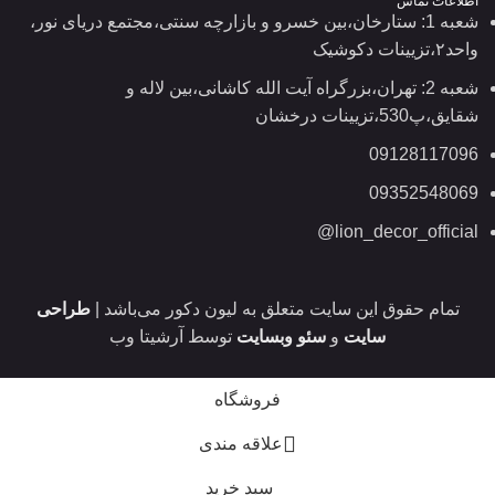
اطلاعات تماس
شعبه 1: ستارخان،بین خسرو و بازارچه سنتی،مجتمع دریای نور،
واحد۲،تزیینات دکوشیک
شعبه 2: تهران،بزرگراه آیت الله کاشانی،بین لاله و
شقایق،پ530،تزیینات درخشان
09128117096
09352548069
lion_decor_official@
تمام حقوق این سایت متعلق به لیون دکور می‌باشد |
طراحی
سایت
و
سئو وبسایت
توسط آرشیتا وب
فروشگاه
علاقه مندی
سبد خرید