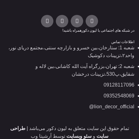
در شبکه های اجتماعی با لیون دکورهمراه باشید!
اطلاعات تماس
شعبه 1: ستارخان،بین خسرو و بازارچه سنتی،مجتمع دریای نور،
واحد۲،تزیینات دکوشیک
شعبه 2: تهران،بزرگراه آیت الله کاشانی،بین لاله و
شقایق،پ530،تزیینات درخشان
09128117096
09352548069
lion_decor_official@
تمام حقوق این سایت متعلق به لیون دکور می‌باشد |
طراحی
سایت
و
سئو وبسایت
توسط آرشیتا وب