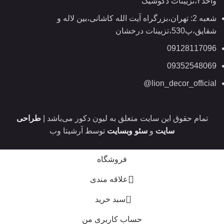
واحد۲،تزیینات دکوشیک
شعبه 2: تهران،بزرگراه آیت الله کاشانی،بین لاله و
شقایق،پ530،تزیینات درخشان
09128117096
09352548069
lion_decor_official@
تمام حقوق این سایت متعلق به لیون دکور می‌باشد |
طراحی
سایت
و
سئو وبسایت
توسط آرشیتا وب
فروشگاه
علاقه مندی
0
سبد خرید
حساب کاربری من