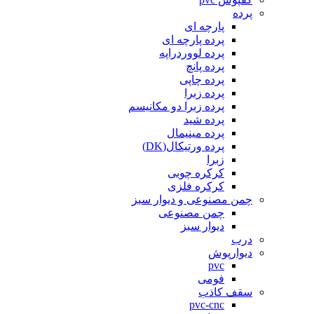
پرده
پارچه ای
پرده پارچه ای
پرده لووردراپه
پرده پانچ
پرده چاپی
پرده زبرا
پرده زبرا دو مکانیسم
پرده شید
پرده مینیمال
پرده ورتیکال(DK)
زبرا
کرکره چوبی
کرکره فلزی
چمن مصنوعی و دیوار سبز
چمن مصنوعی
دیوار سبز
درب
دیوارپوش
pvc
فومی
سقف کاذب
pvc-cnc